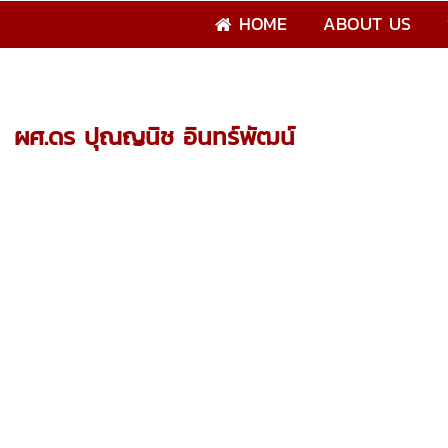
HOME
ABOUT US
HOME
>
STAFF
>
กลุ่มงานฝึกอบรมทางวิศวกรรมระบบ
>
ผศ.ดร ปุณญนิ
ผศ.ดร ปุณญนิช อินทร์พัฒน์