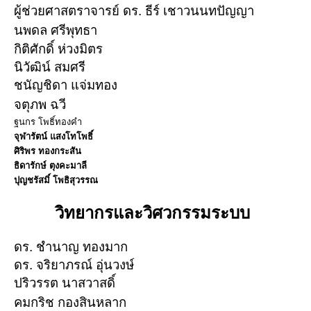
ผู้ช่วยศาสตราจารย์
ดร. ธีร์ เชาวนนทปัญญา
นพดล ศรีพุทธา
กิติศักดิ์ ห่วงมิตร
นิวัฒิน์ สมศรี
ชนัญชิดา แจ่มทอง
จตุภพ ฉวี
ฐนกร โพธิ์ทองคำ
จุฬารัตน์ แสงโทโพธิ์
ศิริพร ทองกระสัน
ธิดารักษ์ ตุงคะมาลี
ปุญชรัสมิ์ โพธิสุวรรณ
วิทยากรและวิศวกรรมระบบ
ดร. ชำนาญ ทองมาก
ดร. จริยาภรณ์ อุ่นวงษ์
ปริวรรต นาสวาสดิ์
คมกริช กองสินหลาก